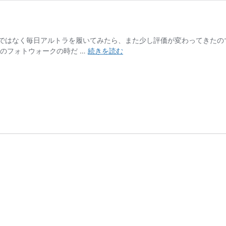
ではなく毎日アルトラを履いてみたら、また少し評価が変わってきたので
ア
のフォトウォークの時だ …
続きを読む
ル
ト
ラ
を
毎
日
履
い
て
み
た