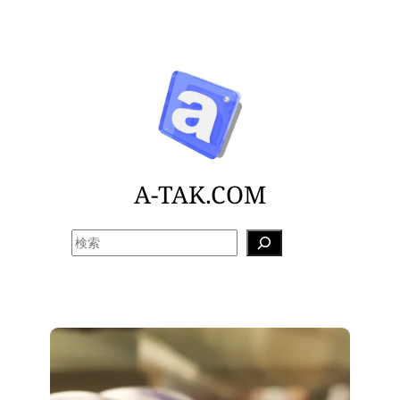
内
容
を
ス
キ
ッ
プ
A-TAK.COM
検
索