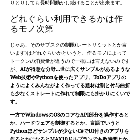
りとりしても長時間動かし続けることが出来ます。
どれぐらい利用できるかは作
るモノ次第
じゃあ、そのサブスクの制限(レートリミットとか言
います)はどれぐらいかというと、作るモノによって
トークンの消費量が違うので一概には言えないのです
が、
AIが得意な分野…世に広くサンプルがあるような
Web技術やPythonを使ったアプリ、ToDoアプリの
ようによくみんながよく作ってる題材は割と付与曲折
も少なくストレートに作れて制限にも掛かりにくいで
す。
一方でWindowsのOSのコアなAPI部分を操作すると
か、ハードウェアを制御するとか、言語でいうと
Pythonほどサンプルが少ないC#でUI付きのアプリを
作るとかになるとMAX10ドルプランでも数時間とか