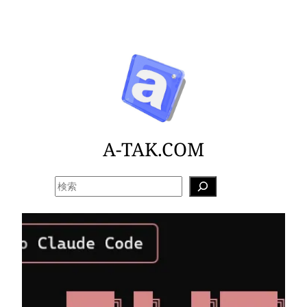
内
容
を
ス
キ
ッ
プ
A-TAK.COM
検
索