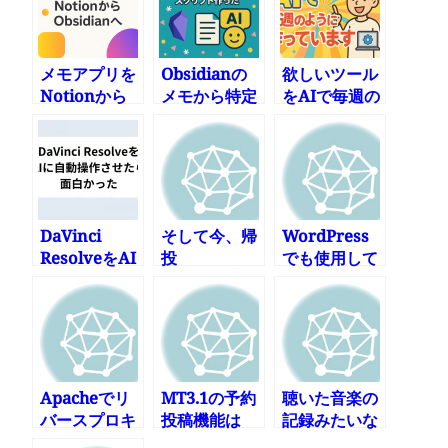
メモアプリを
Obsidianの
欲しいツール
Notionから
メモから特定
をAIで毎週の
Obsidianへ
の話題のみ拾
ように作って
い出してAIで
います
要約するスク
リプト作った
DaVinci
そして今、帰
WordPress
ResolveをAI
投
でも使用して
に自動操作さ
いるxmlrpc
せたら面白か
に重大なセキ
った
ュリティーホ
ール
Apacheでリ
MT3.1の予約
聴いた音楽の
バースプロキ
投稿機能は
記録みたいな
シ
Pingしない?!
もの