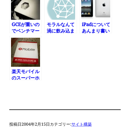
○
GCEが重いの
モラルなんて
iPadについて
でベンチマー
渦に飲み込ま
あんまり書い
クしたら驚き
れて消し飛ん
てなかった
の結果に
でしまうさ
楽天モバイル
のスーパーホ
ーダイは安く
ない
投稿日
2004年2月15日
カテゴリー:
サイト構築