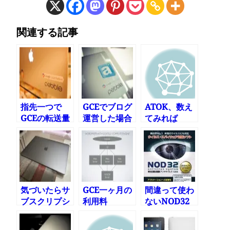
関連する記事
指先一つで
GCEでブログ
ATOK、数え
GCEの転送量
運営した場合
てみれば
を減らしてコ
の料金 2015
スト半減
年11月
気づいたらサ
GCE一ヶ月の
間違って使わ
ブスクリプシ
利用料
ないNOD32
ョン貧乏
を更新してし
まった＿|￣|