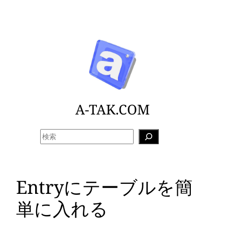
内
容
を
ス
キ
ッ
プ
A-TAK.COM
検
索
Entryにテーブルを簡
単に入れる