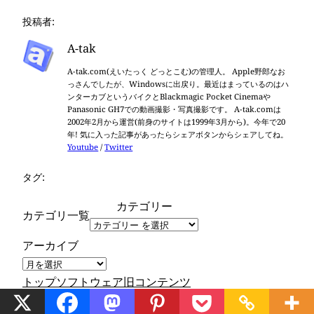
投稿者:
A-tak
A-tak.com(えいたっく どっとこむ)の管理人。 Apple野郎なお
っさんでしたが、Windowsに出戻り。最近はまっているのはハ
ンターカブというバイクとBlackmagic Pocket Cinemaや
Panasonic GH7での動画撮影・写真撮影です。 A-tak.comは
2002年2月から運営(前身のサイトは1999年3月から)。今年で20
年! 気に入った記事があったらシェアボタンからシェアしてね。
Youtube
/
Twitter
タグ:
カテゴリー
カテゴリ一覧
アーカイブ
トップ
ソフトウェア
旧コンテンツ