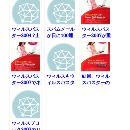
を作り始めま
した
ウィルスバス
スパムメール
ウィルスバス
ター2004 ?止
が日に100通
ター2007が重
まらないアッ
以上届くとで
い件を少し回
プデート?
す
避できた
ウィルスバス
ウィルスもウ
結局、ウィル
ター2007でネ
ィルスバスタ
スバスターの
ットワークに
ーもかわらん
更新料を払う
繋がらなくな
羽目になるの
る件調査中
か
ウィルスブロ
ック2007のリ