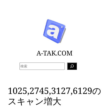
内
容
を
ス
キ
ッ
プ
A-TAK.COM
検
索
1025,2745,3127,6129の
スキャン増大