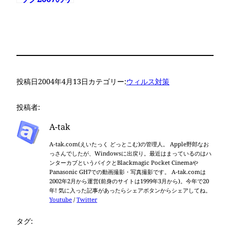
アルタイム検
索が動かない
よ
投稿日
2004年4月13日
カテゴリー:
ウィルス対策
投稿者:
A-tak
A-tak.com(えいたっく どっとこむ)の管理人。 Apple野郎なお
っさんでしたが、Windowsに出戻り。最近はまっているのはハ
ンターカブというバイクとBlackmagic Pocket Cinemaや
Panasonic GH7での動画撮影・写真撮影です。 A-tak.comは
2002年2月から運営(前身のサイトは1999年3月から)。今年で20
年! 気に入った記事があったらシェアボタンからシェアしてね。
Youtube
/
Twitter
タグ: