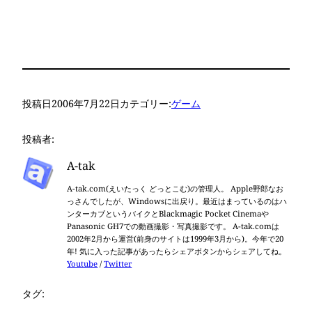
投稿日
2006年7月22日
カテゴリー:
ゲーム
投稿者:
A-tak
A-tak.com(えいたっく どっとこむ)の管理人。 Apple野郎なお
っさんでしたが、Windowsに出戻り。最近はまっているのはハ
ンターカブというバイクとBlackmagic Pocket Cinemaや
Panasonic GH7での動画撮影・写真撮影です。 A-tak.comは
2002年2月から運営(前身のサイトは1999年3月から)。今年で20
年! 気に入った記事があったらシェアボタンからシェアしてね。
Youtube
/
Twitter
タグ: