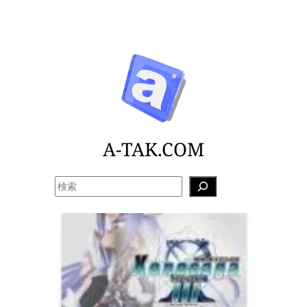
内
容
を
ス
キ
ッ
プ
A-TAK.COM
検
索