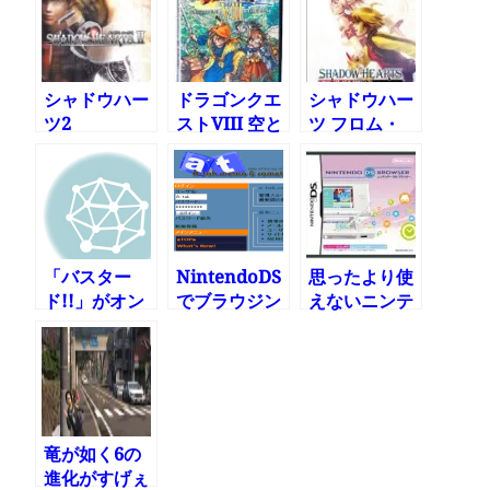
再生できない
件
シャドウハー
ドラゴンクエ
シャドウハー
ツ2
ストVIII 空と
ツ フロム・
海と大地と呪
ザ・ニュー・
われし姫君の
ワールド
予約開始
「バスター
NintendoDS
思ったより使
ド!!」がオン
でブラウジン
えないニンテ
ラインゲーム
グ
ンドーDSブ
に
ラウザー
竜が如く6の
進化がすげぇ