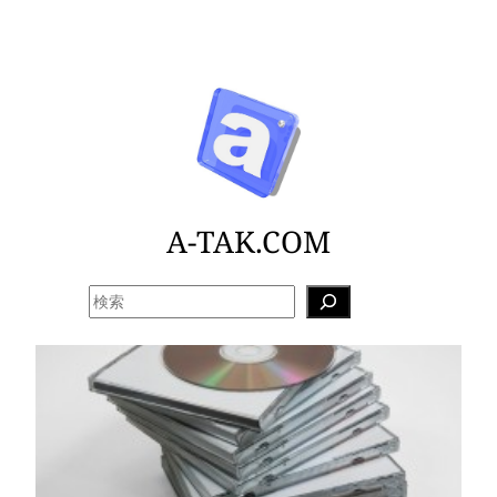
内
容
を
ス
キ
ッ
プ
A-TAK.COM
検
索