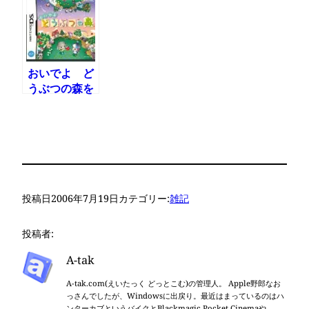
おいでよ ど
うぶつの森を
やってみた
投稿日
2006年7月19日
カテゴリー:
雑記
投稿者:
A-tak
A-tak.com(えいたっく どっとこむ)の管理人。 Apple野郎なお
っさんでしたが、Windowsに出戻り。最近はまっているのはハ
ンターカブというバイクとBlackmagic Pocket Cinemaや