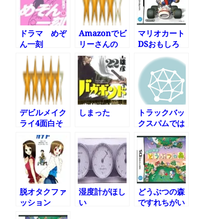
ドラマ めぞ
Amazonでビ
マリオカート
ん一刻
リーさんの
DSおもしろ
DVDが安く売
すぎる
られていまし
た
デビルメイク
しまった
トラックバッ
ライ4面白そ
クスパムでは
う
Googleのラ
ンキングは上
がりません
脱オタクファ
湿度計がほし
どうぶつの森
ッション
い
ですれちがい
通信狙い