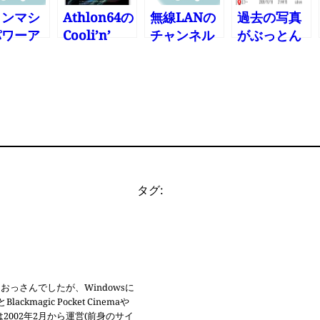
インマシ
Athlon64の
無線LANの
過去の写真
パワーア
Cooli’n’
チャンネル
がぶっとん
プ完
Quietも
設定
だ!ぎゃー
・・・し
Vista標準の
＿|￣|
ままで効い
その2
てるみたい
タグ:
郎なおっさんでしたが、Windowsに
gic Pocket Cinemaや
omは2002年2月から運営(前身のサイ