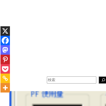
内
容
を
ス
キ
ッ
プ
検
索