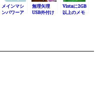
メインマシ
無理矢理
Vistaに2GB
ンパワーア
USB外付け
以上のメモ
ップ完
CD-ROMで
リを差した
了・・・し
iTunes
らドライブ
かし＿|￣|
を認識しな
○ その1
くなった