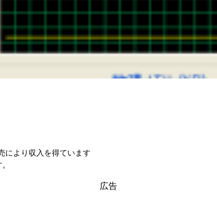
格販売により収入を得ています
す。
広告