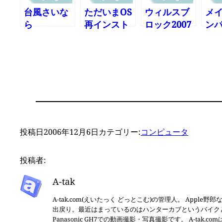
台風さいな
ただいまOS
ウィルスブ
メ
ら
再インスト
ロック2007
ン
ール
はVista 64
ッ
中・・・
ビット版に
了
対応とのこ
かし
と
○ 
投稿日
2006年12月6日
カテゴリー:
コンピュータ
投稿者:
A-tak
A-tak.com(えいたっく どっとこむ)の管理人。 Apple野
出戻り。最近はまっているのはハンターカブというバイクとBlackma
Panasonic GH7での動画撮影・写真撮影です。 A-tak.c