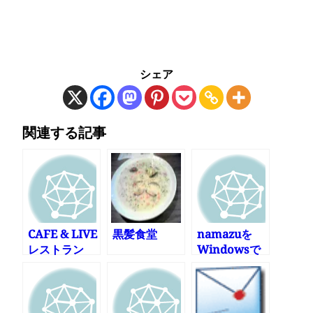
シェア
関連する記事
CAFE & LIVE
黒髪食堂
namazuを
レストラン
Windowsで
ONE LOVE
動かす