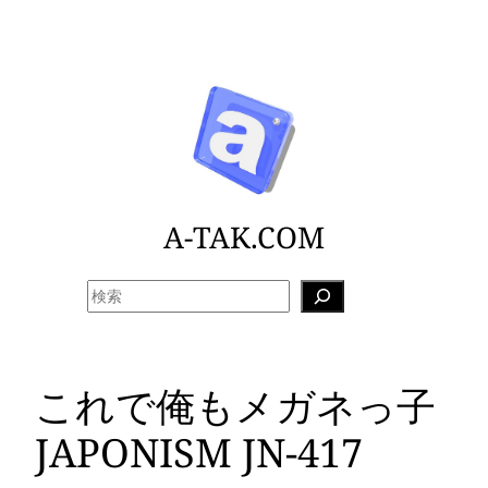
内
容
を
ス
キ
ッ
プ
A-TAK.COM
検
索
これで俺もメガネっ子
JAPONISM JN-417