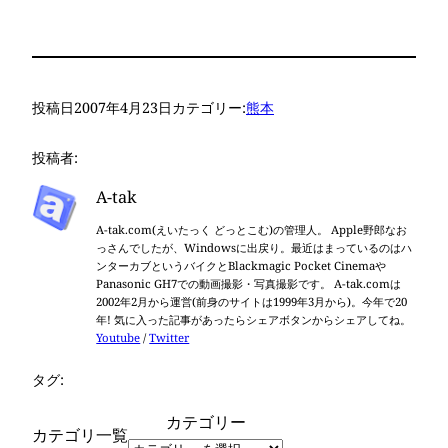
投稿日
2007年4月23日
カテゴリー:
熊本
投稿者:
A-tak
A-tak.com(えいたっく どっとこむ)の管理人。 Apple野郎なお
っさんでしたが、Windowsに出戻り。最近はまっているのはハ
ンターカブというバイクとBlackmagic Pocket Cinemaや
Panasonic GH7での動画撮影・写真撮影です。 A-tak.comは
2002年2月から運営(前身のサイトは1999年3月から)。今年で20
年! 気に入った記事があったらシェアボタンからシェアしてね。
Youtube
/
Twitter
タグ:
カテゴリー
カテゴリ一覧