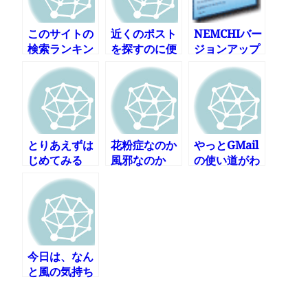
このサイトの
近くのポスト
NEMCHIバー
検索ランキン
を探すのに便
ジョンアップ
グ
利「ポストマ
開発日記
ップ」
とりあえずは
花粉症なのか
やっとGMail
じめてみる
風邪なのか
の使い道がわ
かったかも?
今日は、なん
と風の気持ち
いい日か