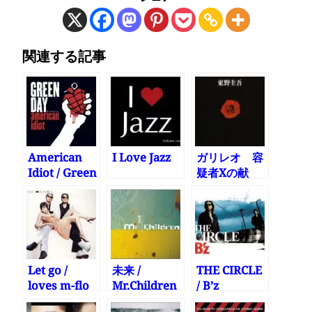
関連する記事
American
I Love Jazz
ガリレオ 容
Idiot / Green
疑者Xの献
Day
身 観に行っ
た
Let go /
未来 /
THE CIRCLE
loves m-flo
Mr.Children
/ B’z