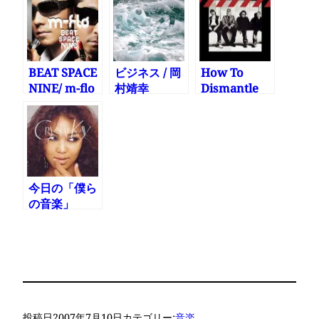
BEAT SPACE
ビジネス / 岡
How To
NINE/ m-flo
村靖幸
Dismantle
An Atomic
Bomb / U2
今日の「僕ら
の音楽」
投稿日
2007年7月10日
カテゴリー:
音楽