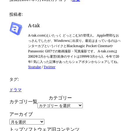
投稿者:
A-tak
A-tak.com(えいたっく どっとこむ)の管理人。 Apple野郎なお
っさんでしたが、Windowsに出戻り。最近はまっているのはハ
ンターカブというバイクとBlackmagic Pocket Cinemaや
Panasonic GH7での動画撮影・写真撮影です。 A-tak.comは
2002年2月から運営(前身のサイトは1999年3月から)。今年で20
年! 気に入った記事があったらシェアボタンからシェアしてね。
Youtube
/
Twitter
タグ:
ドラマ
カテゴリー
カテゴリ一覧
アーカイブ
トップ
ソフトウェア
旧コンテンツ