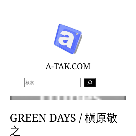
内
容
を
ス
キ
ッ
プ
A-TAK.COM
検
索
GREEN DAYS / 槇原敬
之