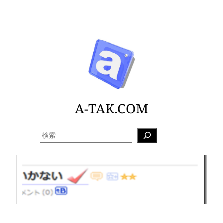
内
容
を
ス
キ
ッ
プ
A-TAK.COM
検
索