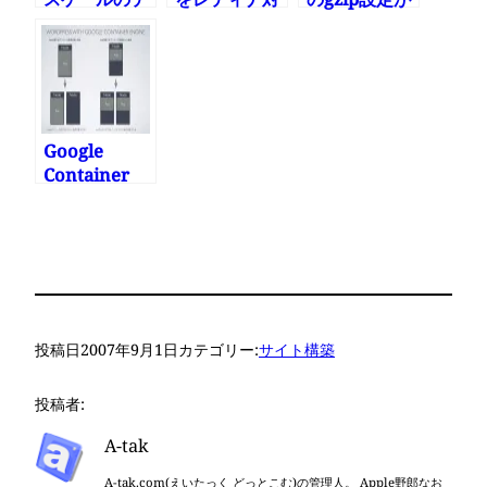
ンプレートを
応させた
利かない
コマンドで楽
に差し替える
Google
Container
Engineに移
行した その5
オートスケー
ル
投稿日
2007年9月1日
カテゴリー:
サイト構築
投稿者:
A-tak
A-tak.com(えいたっく どっとこむ)の管理人。 Apple野郎なお