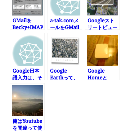
GMailを
a-tak.comメ
Googleスト
Becky+IMAP
ールをGMail
リートビュー
で使う(ゴミ
に移行
がスゴすぎて
箱もちゃんと
気持ち悪い件
設定。でも非
推奨らしい)
Google日本
Google
Google
語入力は、そ
Earthって、
Homeと
こまで賢くな
いつのまにこ
Nature
い
んなすごいこ
Remoでエア
とになってた
コン操作
の?
俺はYoutube
を間違って使
っていたのか