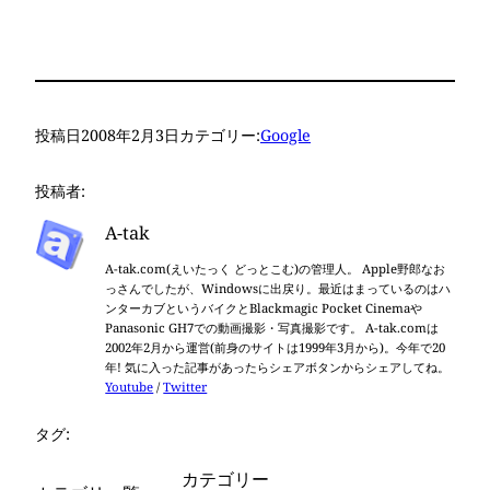
もしれない
投稿日
2008年2月3日
カテゴリー:
Google
投稿者:
A-tak
A-tak.com(えいたっく どっとこむ)の管理人。 Apple野郎なお
っさんでしたが、Windowsに出戻り。最近はまっているのはハ
ンターカブというバイクとBlackmagic Pocket Cinemaや
Panasonic GH7での動画撮影・写真撮影です。 A-tak.comは
2002年2月から運営(前身のサイトは1999年3月から)。今年で20
年! 気に入った記事があったらシェアボタンからシェアしてね。
Youtube
/
Twitter
タグ:
カテゴリー