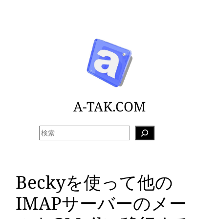
内
容
を
ス
キ
ッ
プ
A-TAK.COM
検
索
Beckyを使って他の
IMAPサーバーのメー