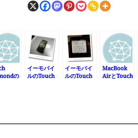
ch
イーモバイ
イーモバイ
MacBook
amondの
ルのTouch
ルのTouch
AirとTouch
池が半日
Diamondを
Diamondを
Diamonの
か持ちま
買ってしま
買ってしま
相性が悪い
ん現象
った その弐
った その参
みたい