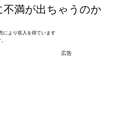
chに不満が出ちゃうのか
格販売により収入を得ています
す。
広告