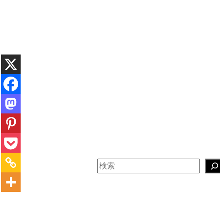
内
容
を
ス
キ
ッ
プ
検
索