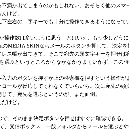
ろ不満が出てしまうのかもしれない。おそらく他のスマ
らんけど。
上下左右の十字キーでも十分に操作できるようになって
る分なのか操作数は多いように思う。とはいえ、もう少しど
のMEDIA SKINならメールのボタンを押して、決
ドレス帳が出てきて、そこで宛先の頭文字キーを押せば
てメールを選ぶというところからなかなかうまくいかず、こ
字入力のボタンを押すか上の検索欄を押すという操作が
クロールが反応してくれなくていらいら。次に宛先の頭
閉じて、宛先を選ぶというのが、また面倒。
んだけど。
くるので、そのまま決定ボタンを押せばすぐに確認できる。
ライドして、受信ボックス、一般フォルダからメールを選ぶと