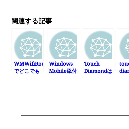
関連する記事
WMWifiRouter
Windows
Touch
tou
でどこでも
Mobile添付
Diamondは
di
ホットスポ
ファイルの
自分で育て
電
ット
保存方法が
る
し
わからない
せ