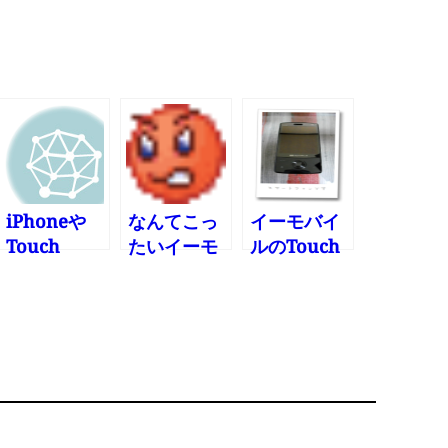
iPhoneや
なんてこっ
イーモバイ
Touch
たいイーモ
ルのTouch
Diamondで
バイル
Diamondを
VPN
NAVITIME
買ってしま
はEMnet必
った その壱
須