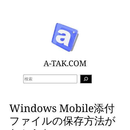
内
容
を
ス
キ
ッ
プ
A-TAK.COM
検
索
Windows Mobile添付
ファイルの保存方法が