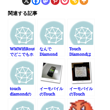
関連する記事
WMWifiRouter
なんで
Touch
でどこでもホ
Diamond
Diamondは
ットスポット
Touchに不満
自分で育てる
が出ちゃうの
か
touch
イーモバイル
イーモバイル
diamondの
のTouch
のTouch
電池が半日し
Diamondを
Diamondを
か持ちません
買ってしまっ
買ってしまっ