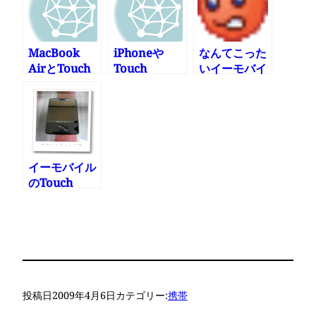
現象
た その弐
た その参
MacBook
iPhoneや
なんてこった
AirとTouch
Touch
いイーモバイ
Diamonの相
Diamondで
ルNAVITIME
性が悪いみた
VPN
はEMnet必須
い
イーモバイル
のTouch
Diamondを
買ってしまっ
た その壱
投稿日
2009年4月6日
カテゴリー:
携帯