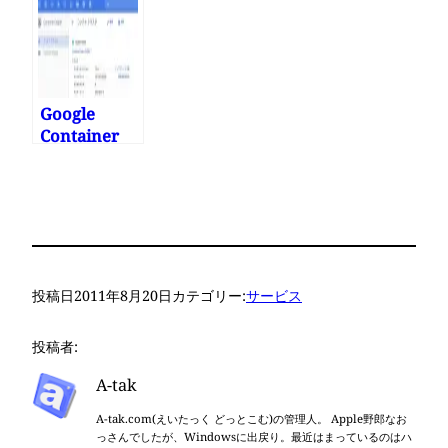
だ
んなすごいこ
行した その4
とになってた
の?
Google
Container
Engineのク
ラスタとノー
ドプールをア
ップデートす
る
投稿日
2011年8月20日
カテゴリー:
サービス
投稿者:
A-tak
A-tak.com(えいたっく どっとこむ)の管理人。 Apple野郎なお
っさんでしたが、Windowsに出戻り。最近はまっているのはハ