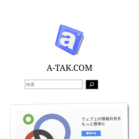
内
容
を
ス
キ
ッ
プ
A-TAK.COM
検
索