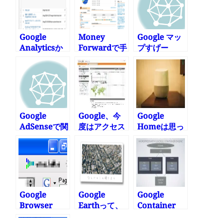
Google
Money
Google マッ
Analyticsか
Forwardで手
プすげー
らデータ抜い
軽にお金を管
て簡単にアク
理してみた
セス数ランキ
ングの記事を
サクッと書く
方法
Google
Google、今
Google
AdSenseで関
度はアクセス
Homeは思っ
連の高い広告
解析を無料提
たより使い続
を出す方法
供
けそう
Google
Google
Google
Browser
Earthって、
Container
Syncが便利
いつのまにこ
Engineに移