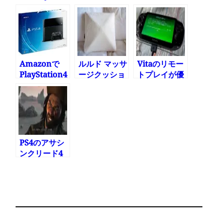
た
カーはコクが
取り入れて良
違った!
かった物
Amazonで
ルルド マッサ
Vitaのリモー
PlayStation4
ージクッショ
トプレイが優
が12月14日
ンが肩こりに
秀でVita版は
15%お安く
効く
いらない
PS4のアサシ
ンクリード4
の画面が綺麗
ですげー