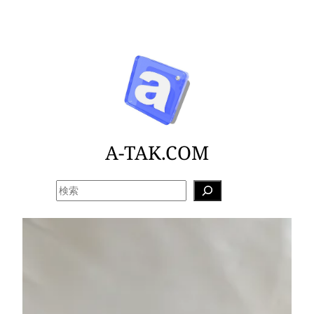
内
容
を
ス
キ
ッ
プ
A-TAK.COM
検
索