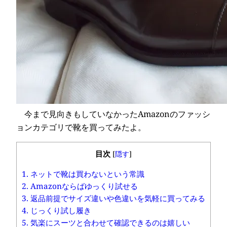
今まで見向きもしていなかったAmazonのファッシ
ョンカテゴリで靴を買ってみたよ。
目次
[
隠す
]
1.
ネットで靴は買わないという常識
2.
Amazonならばゆっくり試せる
3.
返品前提でサイズ違いや色違いを気軽に買ってみる
4.
じっくり試し履き
5.
気楽にスーツと合わせて確認できるのは嬉しい