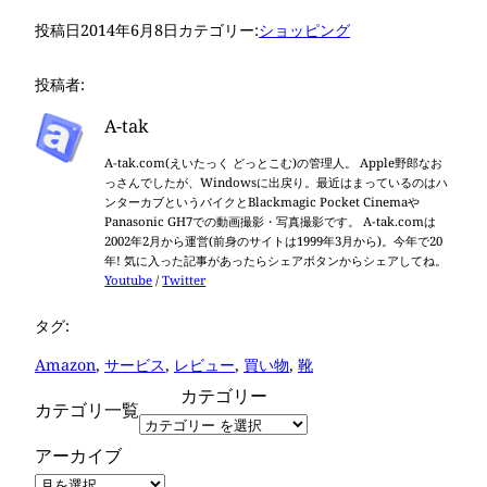
投稿日
2014年6月8日
カテゴリー:
ショッピング
投稿者:
A-tak
A-tak.com(えいたっく どっとこむ)の管理人。 Apple野郎なお
っさんでしたが、Windowsに出戻り。最近はまっているのはハ
ンターカブというバイクとBlackmagic Pocket Cinemaや
Panasonic GH7での動画撮影・写真撮影です。 A-tak.comは
2002年2月から運営(前身のサイトは1999年3月から)。今年で20
年! 気に入った記事があったらシェアボタンからシェアしてね。
Youtube
/
Twitter
タグ:
Amazon
, 
サービス
, 
レビュー
, 
買い物
, 
靴
カテゴリー
カテゴリ一覧
アーカイブ