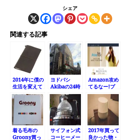
シェア
関連する記事
2014年に僕の
ヨドバシ
Amazon攻め
生活を変えて
Akibaの24時
てるなー!プ
くれたガジェ
間店舗受け取
ライム会員向
ット達
り試してみた
けに音楽聞き
放題
着る毛布の
サイフォン式
2017年買って
Groony買っ
コーヒーメー
良かった物・