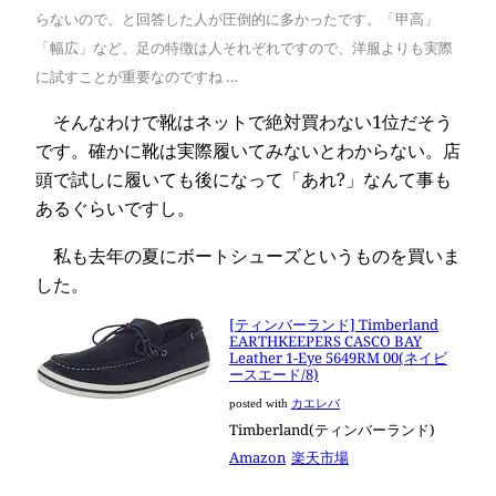
らないので、と回答した人が圧倒的に多かったです。「甲高」
「幅広」など、足の特徴は人それぞれですので、洋服よりも実際
に試すことが重要なのですね …
そんなわけで靴はネットで絶対買わない1位だそう
です。確かに靴は実際履いてみないとわからない。店
頭で試しに履いても後になって「あれ?」なんて事も
あるぐらいですし。
私も去年の夏にボートシューズというものを買いま
した。
[ティンバーランド] Timberland
EARTHKEEPERS CASCO BAY
Leather 1-Eye 5649RM 00(ネイビ
ースエード/8)
posted with
カエレバ
Timberland(ティンバーランド)
Amazon
楽天市場