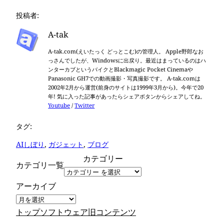
投稿者:
A-tak
A-tak.com(えいたっく どっとこむ)の管理人。 Apple野郎なお
っさんでしたが、Windowsに出戻り。最近はまっているのはハ
ンターカブというバイクとBlackmagic Pocket Cinemaや
Panasonic GH7での動画撮影・写真撮影です。 A-tak.comは
2002年2月から運営(前身のサイトは1999年3月から)。今年で20
年! 気に入った記事があったらシェアボタンからシェアしてね。
Youtube
/
Twitter
タグ:
AIしぼり
, 
ガジェット
, 
ブログ
カテゴリー
カテゴリ一覧
アーカイブ
トップ
ソフトウェア
旧コンテンツ