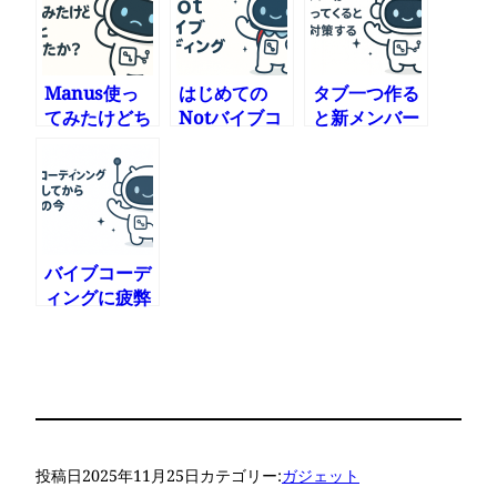
ーブ」をかま
せ
Manus使っ
はじめての
タブ一つ作る
てみたけどち
Notバイブコ
と新メンバー
ょっと遅かっ
ーディング
が一人入って
たか?
くると思って
対策する
バイブコーデ
ィングに疲弊
してから2ヶ
月経過した今
投稿日
2025年11月25日
カテゴリー:
ガジェット