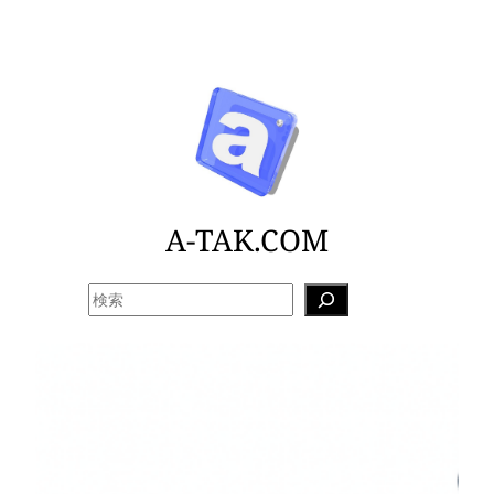
内
容
を
ス
キ
ッ
プ
A-TAK.COM
検
索