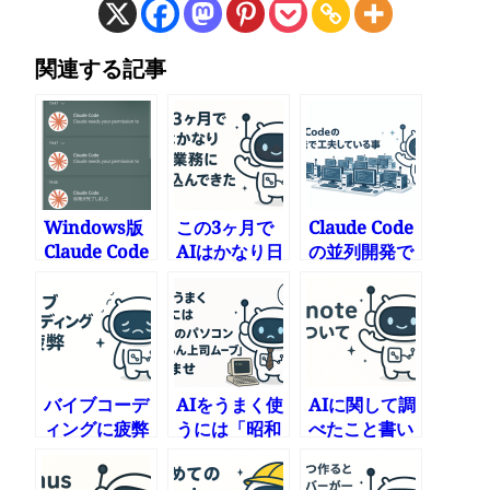
関連する記事
Windows版
この3ヶ月で
Claude Code
Claude Code
AIはかなり日
の並列開発で
とCodexで良
常業務に入り
工夫している
い感じに通知
込んできた
事
する
バイブコーデ
AIをうまく使
AIに関して調
ィングに疲弊
うには「昭和
べたこと書い
のパソコンわ
ていきます
からん上司ム