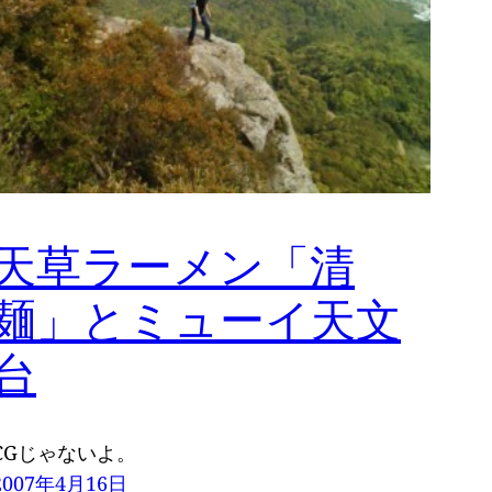
天草ラーメン「清
麺」とミューイ天文
台
CGじゃないよ。
2007年4月16日