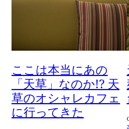
ここは本当にあの
「天草」なのか!? 天
草のオシャレカフェ
に行ってきた