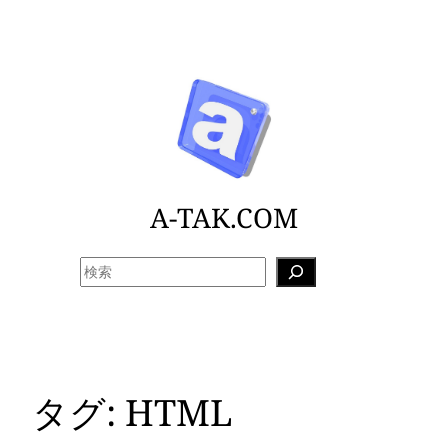
内
容
を
ス
キ
ッ
プ
A-TAK.COM
検
索
タグ:
HTML