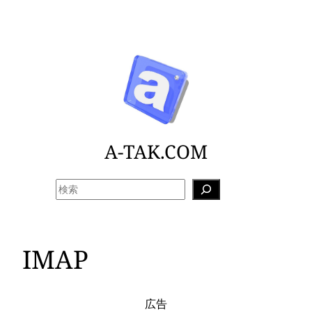
内
容
を
ス
キ
ッ
プ
A-TAK.COM
検
索
IMAP
広告