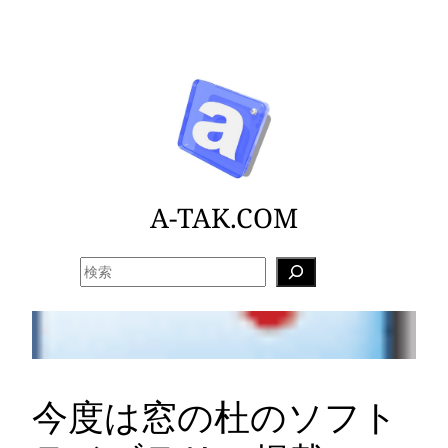
内
容
を
ス
キ
ッ
プ
A-TAK.COM
検
索
今度は窓の杜のソフト