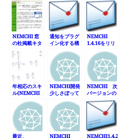
NEMCHI 窓
通知をプラグ
NEMCHI
の杜掲載キタ
イン化する構
1.4.16をリリ
ー(ﾟ∀ﾟ)
想
ース
年相応のスキ
NEMCHI開発
NEMCHI 次
ル(NEMCHI
少しさぼって
バージョンの
もリリースし
ました
予定
たよ)
最近、
NEMCHI
NEMCHI1.4.23