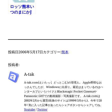
ロッソ熊本い
つのまにかJ
入り確定
投稿日
2006年5月17日
カテゴリー:
熊本
投稿者:
A-tak
A-tak.com(えいたっく どっとこむ)の管理人。 Apple野郎なお
っさんでしたが、Windowsに出戻り。最近はまっているのはハ
ンターカブというバイクとBlackmagic Pocket Cinemaや
Panasonic GH7での動画撮影・写真撮影です。 A-tak.comは
2002年2月から運営(前身のサイトは1999年3月から)。今年で20
年! 気に入った記事があったらシェアボタンからシェアしてね。
Youtube
/
Twitter