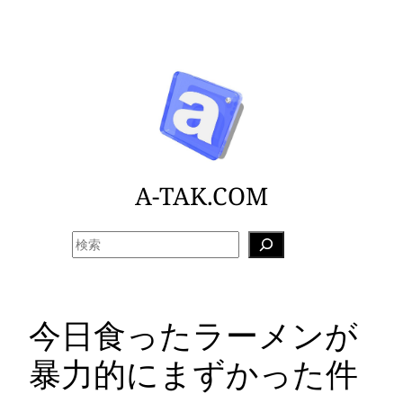
内
容
を
ス
キ
ッ
プ
A-TAK.COM
検
索
今日食ったラーメンが
暴力的にまずかった件