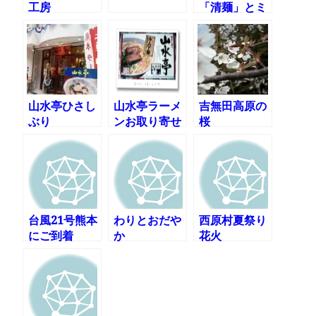
工房
「清麺」とミ
ューイ天文台
山水亭ひさし
山水亭ラーメ
吉無田高原の
ぶり
ンお取り寄せ
桜
台風21号熊本
わりとおだや
西原村夏祭り
にご到着
か
花火