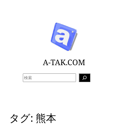
内
容
を
ス
キ
ッ
プ
A-TAK.COM
検
索
タグ:
熊本