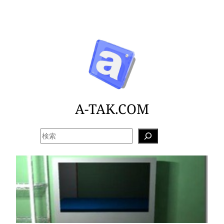
内
容
を
ス
キ
ッ
プ
A-TAK.COM
検
索