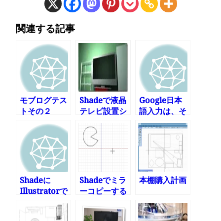
関連する記事
モブログテス
Shadeで液晶
Google日本
トその２
テレビ設置シ
語入力は、そ
ミュレーショ
こまで賢くな
ンしてみた
い
Shadeに
Shadeでミラ
本棚購入計画
Illustratorで
ーコピーする
描いた文字を
読み込む