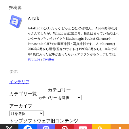
投稿者:
A-tak
A-tak.com(えいたっく どっとこむ)の管理人。 Apple野郎なお
っさんでしたが、Windowsに出戻り。最近はまっているのはハ
ンターカブというバイクとBlackmagic Pocket Cinemaや
Panasonic GH7での動画撮影・写真撮影です。 A-tak.comは
2002年2月から運営(前身のサイトは1999年3月から)。今年で20
年! 気に入った記事があったらシェアボタンからシェアしてね。
Youtube
/
Twitter
タグ:
インテリア
カテゴリー
カテゴリ一覧
アーカイブ
トップ
ソフトウェア
旧コンテンツ