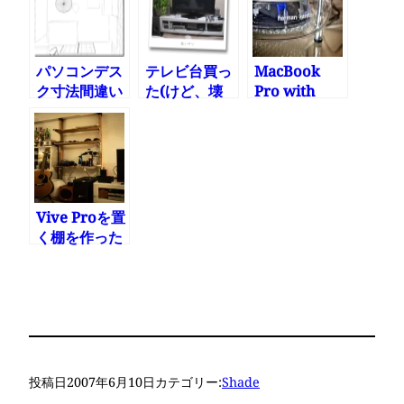
パソコンデス
テレビ台買っ
MacBook
ク寸法間違い
た(けど、壊
Pro with
れてる)
Retina
display用に
Soundsticks
Wireless買
った
Vive Proを置
く棚を作った
投稿日
2007年6月10日
カテゴリー:
Shade