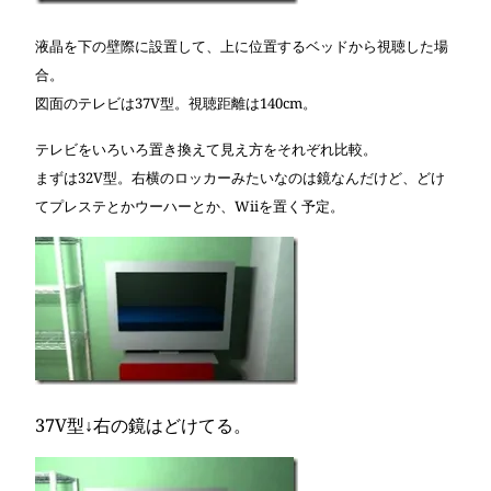
液晶を下の壁際に設置して、上に位置するベッドから視聴した場
合。
図面のテレビは37V型。視聴距離は140cm。
テレビをいろいろ置き換えて見え方をそれぞれ比較。
まずは32V型。右横のロッカーみたいなのは鏡なんだけど、どけ
てプレステとかウーハーとか、Wiiを置く予定。
37V型↓右の鏡はどけてる。