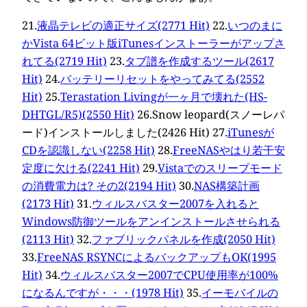
21.
液晶テレビの適正サイズ(2771 Hit)
22.
いつのまに
かVista 64ビット版iTunesインストーラーがアップさ
れてる(2719 Hit)
23.
タブ譜を作成するツール(2617
Hit)
24.
バッテリーリセットをやってみてる(2552
Hit)
25.
Terastation Livingが一ヶ月で壊れた(HS-
DHTGL/R5)(2550 Hit)
26.
Snow leopard(スノーレパ
ード)インストールしました(2426 Hit)
27.
iTunesが
CDを認識しない(2258 Hit)
28.
FreeNASやはり若干安
定度に欠ける(2241 Hit)
29.
Vistaでのスリープモード
の消費電力は? その2(2194 Hit)
30.
NAS構築計画
(2173 Hit)
31.
ウィルスバスター2007を入れると
Windows防御ツールをアンインストールさせられる
(2113 Hit)
32.
ファブリックパネルを作成(2050 Hit)
33.
FreeNAS RSYNCによるバックアップもOK(1995
Hit)
34.
ウィルスバスター2007でCPU使用率が100%
になるんですが・・・(1978 Hit)
35.
イーモバイルの