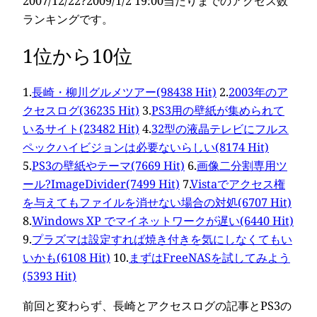
2007/12/22?2009/1/2 19:00当たりまでのアクセス数
ランキングです。
1位から10位
1.
長崎・柳川グルメツアー(98438 Hit)
2.
2003年のア
クセスログ(36235 Hit)
3.
PS3用の壁紙が集められて
いるサイト(23482 Hit)
4.
32型の液晶テレビにフルス
ペックハイビジョンは必要ないらしい(8174 Hit)
5.
PS3の壁紙やテーマ(7669 Hit)
6.
画像二分割専用ツ
ール?ImageDivider(7499 Hit)
7.
Vistaでアクセス権
を与えてもファイルを消せない場合の対処(6707 Hit)
8.
Windows XP でマイネットワークが遅い(6440 Hit)
9.
プラズマは設定すれば焼き付きを気にしなくてもい
いかも(6108 Hit)
10.
まずはFreeNASを試してみよう
(5393 Hit)
前回と変わらず、長崎とアクセスログの記事とPS3の