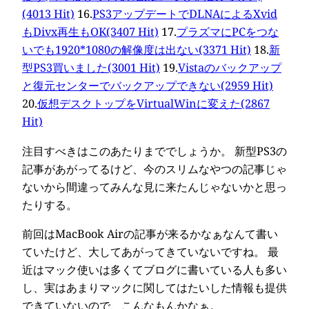
(4013 Hit)
16.
PS3アップデートでDLNAによるXvid
もDivx再生もOK(3407 Hit)
17.
プラズマにPCをつな
いでも1920*1080の解像度は出ない(3371 Hit)
18.
新
型PS3買いました(3001 Hit)
19.
Vistaのバックアップ
と復元センターでバックアップできない(2959 Hit)
20.
仮想デスクトップをVirtualWinに変えた(2867
Hit)
注目すべきはこのあたりまででしょうか。 新型PS3の
記事があがってるけど、今のスリムなやつの記事じゃ
ないから間違ってみんな見に来たんじゃないかと思っ
たりする。
前回はMacBook Airの記事が来るかなぁなんて書い
ていたけど、大してあがってきていないですね。 最
近はマック使いは多くてブログに書いている人も多い
し、実はあまりマックに関してはたいした情報も提供
できていないので、こんなもんかなぁ。