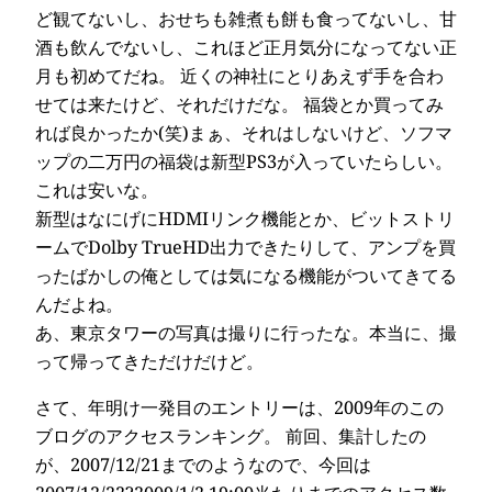
ど観てないし、おせちも雑煮も餅も食ってないし、甘
酒も飲んでないし、これほど正月気分になってない正
月も初めてだね。 近くの神社にとりあえず手を合わ
せては来たけど、それだけだな。 福袋とか買ってみ
れば良かったか(笑)まぁ、それはしないけど、ソフマ
ップの二万円の福袋は新型PS3が入っていたらしい。
これは安いな。
新型はなにげにHDMIリンク機能とか、ビットストリ
ームでDolby TrueHD出力できたりして、アンプを買
ったばかしの俺としては気になる機能がついてきてる
んだよね。
あ、東京タワーの写真は撮りに行ったな。本当に、撮
って帰ってきただけだけど。
さて、年明け一発目のエントリーは、2009年のこの
ブログのアクセスランキング。
前回、集計したの
が
、2007/12/21までのようなので、今回は