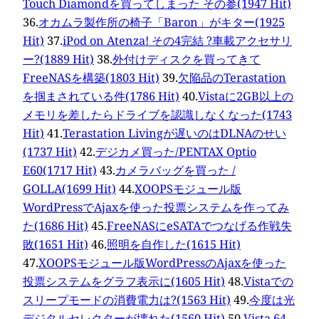
Touch Diamondを買ってしまった その参(1947 Hit)
36.
オカムラ製作所の椅子「Baron」がキター(1925
Hit)
37.
iPod on Atenza! その4完結 ?車載アクセサリ
ー?(1889 Hit)
38.
外付けディスクを買ってきて
FreeNASを構築(1803 Hit)
39.
欠陥品のTerastation
を掴まされている件(1786 Hit)
40.
Vistaに2GB以上の
メモリを差したらドライブを認識しなくなった(1743
Hit)
41.
Terastation Livingが遅いのはDLNAのせい
(1737 Hit)
42.
デジカメ買った/PENTAX Optio
E60(1717 Hit)
43.
カメラバッグを買った /
GOLLA(1699 Hit)
44.
XOOPSモジュール版
WordPressでAjaxを使った投票システムを作ってみ
た(1686 Hit)
45.
FreeNASにeSATAでつなげる作戦失
敗(1651 Hit)
46.
照明を自作した(1615 Hit)
47.
XOOPSモジュール版WordPressのAjaxを使った
投票システムをグラフ表示に(1605 Hit)
48.
Vistaでの
スリープモードの消費電力は?(1563 Hit)
49.
今度は光
デジタルセレクターが壊れた(1560 Hit)
50.
Vista 64