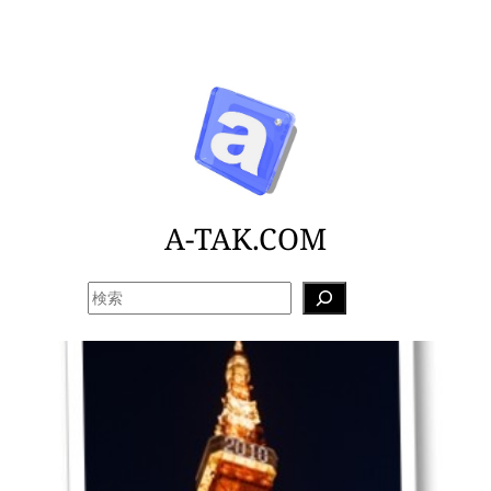
内
容
を
ス
キ
ッ
プ
A-TAK.COM
検
索