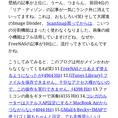
壁紙の記事が上位に。うーん、つまらん。 前回4位の
「リア・ディゾン」の記事が一気にランク外に消えて
いってますね。これは、おもしろい(笑) そして大躍進
のImage Divider。
ScanSnap買ってからは
、こいつ
の分割機能はまったく使わなくなりました。画像の縮
小機能はフル活用していますけどね。 なぜか、
FreeNASの記事が10位に。流行ってきているんです
かね。
こうしてみてみると、このブログは何がメインかわか
らなくなってくるね(笑) 11.
FreeNASとりあえず使え
るようになったが(4964 Hit)
12.
[iTunes Library] フ
ァイルを保存できません。十分なアクセス権がないの
で、この操作を実行できません。(4398 Hit)
13.ファ
ミコンの曲をギターで演奏(4155 Hit) 14.
コレガのル
ーターはステルスAP設定にするとMacBook Airから
つながらない(4044 Hit)
15.
GMailをBecky+IMAPで
使う(ゴミ箱もちゃんと設定。でも非推奨らしい)