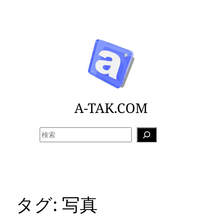
内
容
を
ス
キ
ッ
プ
A-TAK.COM
検
索
タグ:
写真