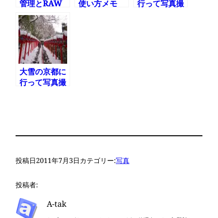
管理とRAW
使い方メモ
行って写真撮
現像は
ってきた その
Aperture3に
1
しようかな
大雪の京都に
行って写真撮
ってきた その
2
投稿日
2011年7月3日
カテゴリー:
写真
投稿者:
A-tak