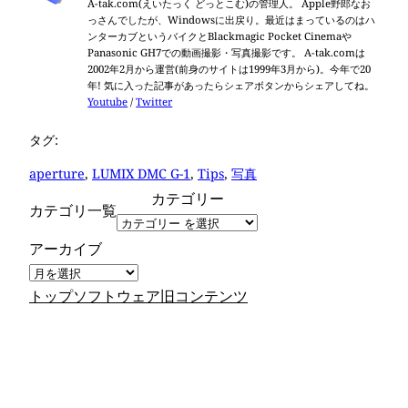
A-tak.com(えいたっく どっとこむ)の管理人。 Apple野郎なお
っさんでしたが、Windowsに出戻り。最近はまっているのはハ
ンターカブというバイクとBlackmagic Pocket Cinemaや
Panasonic GH7での動画撮影・写真撮影です。 A-tak.comは
2002年2月から運営(前身のサイトは1999年3月から)。今年で20
年! 気に入った記事があったらシェアボタンからシェアしてね。
Youtube
/
Twitter
タグ:
aperture
, 
LUMIX DMC G-1
, 
Tips
, 
写真
カテゴリー
カテゴリ一覧
アーカイブ
トップ
ソフトウェア
旧コンテンツ