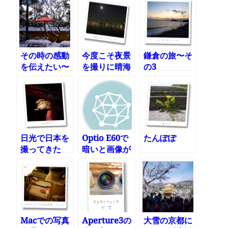
その時の感動
今度こそ夜景
鎌倉の旅〜そ
を伝えたい〜
を撮りに晴海
の3
Apertureの
埠頭へ
トーンカーブ
で写真の一部
を鮮やかにし
てやる
日光で日本を
Optio E60で
たんぽぽ
撮ってきた
暗いと画像が
荒れる理由
Macでの写真
Aperture3の
大雪の京都に