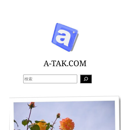
内
容
を
ス
キ
ッ
プ
A-TAK.COM
検
索