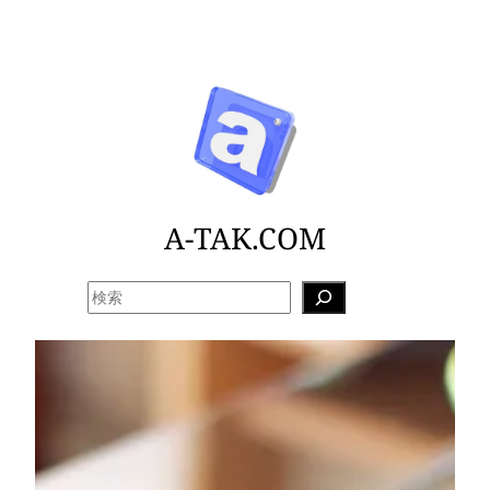
内
容
を
ス
キ
ッ
プ
A-TAK.COM
検
索