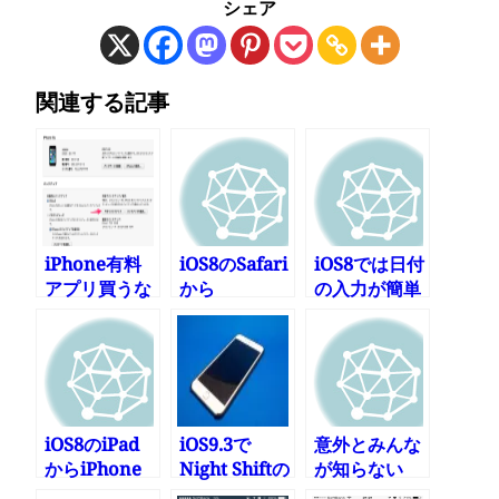
シェア
関連する記事
iPhone有料
iOS8のSafari
iOS8では日付
アプリ買うな
から
の入力が簡単
らiCloudだけ
1Password
にできるよう
じゃなくPCに
を呼び出す
になったぞ
バックアップ
しよう
iOS8のiPad
iOS9.3で
意外とみんな
からiPhone
Night Shiftの
が知らない
のテザリング
自動設定が表
iPhoneの裏