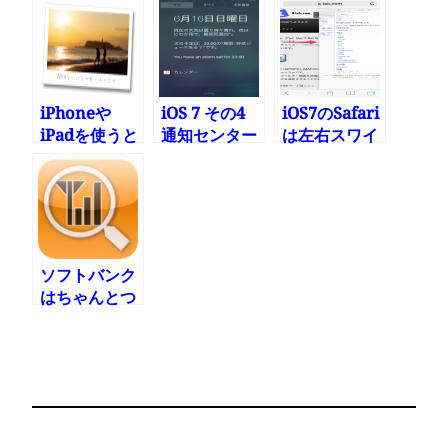
を操作できる
示されない場
技
合の対処
iPhoneや
iOS 7 その4
iOS7のSafari
iPadを使うと
通知センター
は左右スワイ
コンテンツ消
やバックグラ
プで前後のペ
費側に偏る
ウンドアップ
ージに移動可
デート
能
ソフトバンク
はちゃんとつ
ながるように
してくれる