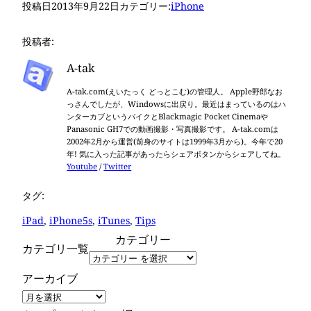
投稿日
2013年9月22日
カテゴリー:
iPhone
投稿者:
A-tak
A-tak.com(えいたっく どっとこむ)の管理人。 Apple野郎なお
っさんでしたが、Windowsに出戻り。最近はまっているのはハ
ンターカブというバイクとBlackmagic Pocket Cinemaや
Panasonic GH7での動画撮影・写真撮影です。 A-tak.comは
2002年2月から運営(前身のサイトは1999年3月から)。今年で20
年! 気に入った記事があったらシェアボタンからシェアしてね。
Youtube
/
Twitter
タグ:
iPad
, 
iPhone5s
, 
iTunes
, 
Tips
カテゴリー
カテゴリ一覧
アーカイブ