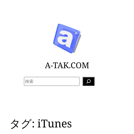
内
容
を
ス
キ
ッ
プ
A-TAK.COM
検
索
タグ:
iTunes