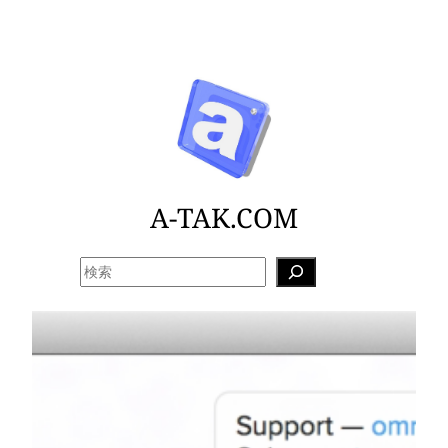
内
容
を
ス
キ
ッ
プ
A-TAK.COM
検
索