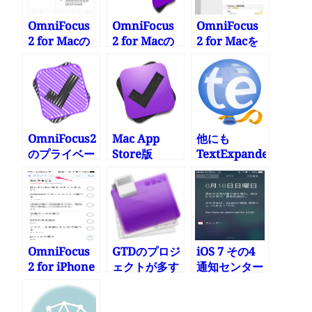
OmniFocus
OmniFocus
OmniFocus
2 for Macの
2 for Macの
2 for Macを
Pro版のメリ
色んな日付の
使った最近の
ット
入れ方
タスク管理の
流れ
OmniFocus2
Mac App
他にも
のプライベー
Store版
TextExpander
トテスト版を
OmniFocus
で便利だと思
使ってみた
2 for Macへ
っている使い
のアップグレ
方を書いてみ
ード方法
る
OmniFocus
GTDのプロジ
iOS 7 その4
2 for iPhone
ェクトが多す
通知センター
で一気にホー
ぎてレビュー
やバックグラ
ムに戻る方法
しきれない
ウンドアップ