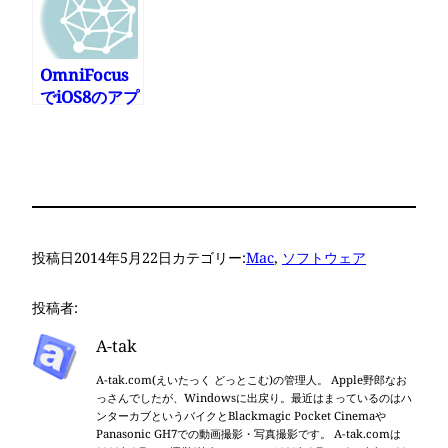
デート
OmniFocus
でiOS8のアプ
リ連携来た！
投稿日
2014年5月22日
カテゴリー:
Mac
, 
ソフトウェア
投稿者:
A-tak
A-tak.com(えいたっく どっとこむ)の管理人。 Apple野郎なお
っさんでしたが、Windowsに出戻り。最近はまっているのはハ
ンターカブというバイクとBlackmagic Pocket Cinemaや
Panasonic GH7での動画撮影・写真撮影です。 A-tak.comは