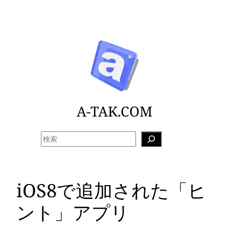
内
容
を
ス
キ
ッ
プ
A-TAK.COM
検
索
iOS8で追加された「ヒ
ント」アプリ