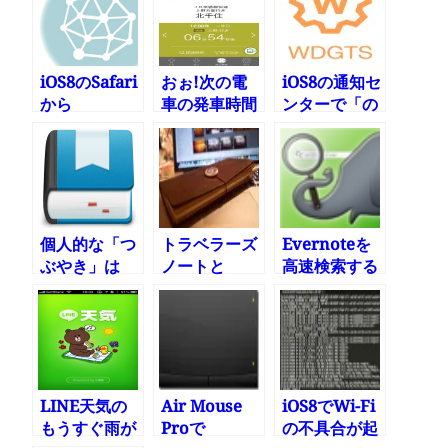
iOS8のSafari
おぉ!次の電
iOS8の通知セ
から
車の発車時間
ンターで「の
1Password
までカウント
み」電卓が使
を呼び出す
ダウン〜
える
Yahoo!乗換
「Wdgts」ア
案内もiOS8の
プリ
ウィジットに
対応
個人的な「つ
トラベラーズ
Evernoteを
ぶやき」は
ノートと
高速検索する
Day Oneへ
iPhoneだけ
withEverが
で考える仕事
便利
はできるので
は?
LINE天気の
Air Mouse
iOS8でWi-Fi
もうすぐ雨が
Proで
の不具合が起