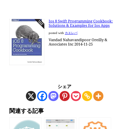
Ios 8 Swift Programming Cookbook:
Solutions & Examples for Ios Apps
posted with
カエレバ
Vandad Nahavandipoor Oreilly &
Associates Inc 2014-11-25
シェア
関連する記事