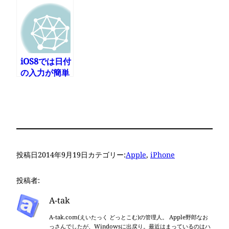
降る通知が便
Windowsも
きている模様
利
マルチタッチ
なのでMacで
対応
パケットキャ
プチャしてみ
た
iOS8では日付
の入力が簡単
にできるよう
になったぞ
投稿日
2014年9月19日
カテゴリー:
Apple
, 
iPhone
投稿者:
A-tak
A-tak.com(えいたっく どっとこむ)の管理人。 Apple野郎なお
っさんでしたが、Windowsに出戻り。最近はまっているのはハ