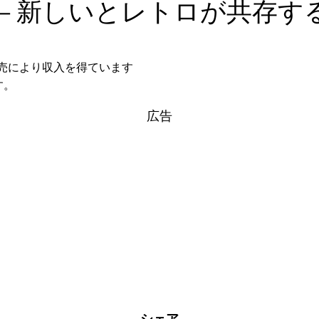
 – 新しいとレトロが共存す
格販売により収入を得ています
す。
広告
シェア