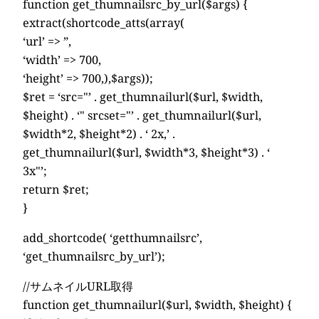
function get_thumnailsrc_by_url($args) {
extract(shortcode_atts(array(
‘url’ => ”,
‘width’ => 700,
‘height’ => 700,),$args));
$ret = ‘src="’ . get_thumnailurl($url, $width,
$height) . ‘" srcset="’ . get_thumnailurl($url,
$width*2, $height*2) . ‘ 2x,’ .
get_thumnailurl($url, $width*3, $height*3) . ‘
3x"’;
return $ret;
}
add_shortcode( ‘getthumnailsrc’,
‘get_thumnailsrc_by_url’);
//サムネイルURL取得
function get_thumnailurl($url, $width, $height) {