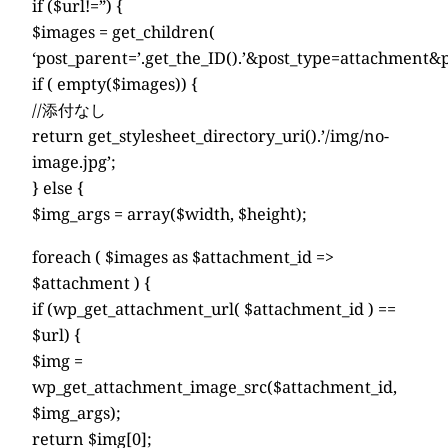
if ($url!=”) {
$images = get_children(
‘post_parent=’.get_the_ID().’&post_type=attachment
if ( empty($images)) {
//添付なし
return get_stylesheet_directory_uri().’/img/no-
image.jpg’;
} else {
$img_args = array($width, $height);
foreach ( $images as $attachment_id =>
$attachment ) {
if (wp_get_attachment_url( $attachment_id ) ==
$url) {
$img =
wp_get_attachment_image_src($attachment_id,
$img_args);
return $img[0];