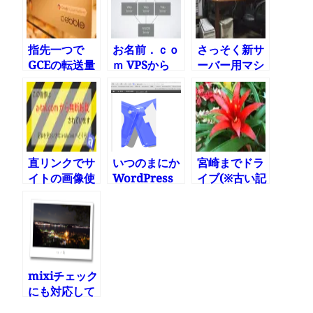
る方法
指先一つで
お名前．ｃｏ
さっそく新サ
GCEの転送量
ｍ VPSから
ーバー用マシ
を減らしてコ
Google
ン購入
スト半減
Compute
Engineにサ
ーバー移行し
た その1
直リンクでサ
いつのまにか
宮崎までドラ
イトの画像使
WordPress
イブ(※古い記
われているの
の画像が縦長
事だけどTBP
で宣伝画像に
に表示されて
用に少し編集
差し替えた
いるッ!
して再送)
mixiチェック
にも対応して
みた