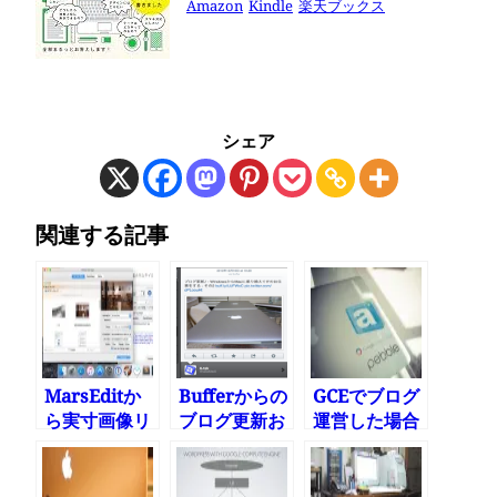
Amazon
Kindle
楽天ブックス
シェア
関連する記事
MarsEditか
Bufferからの
GCEでブログ
ら実寸画像リ
ブログ更新お
運営した場合
ンク付きで縮
知らせに画像
の料金 2015
小サムネイル
もつける
年11月
つけて投稿す