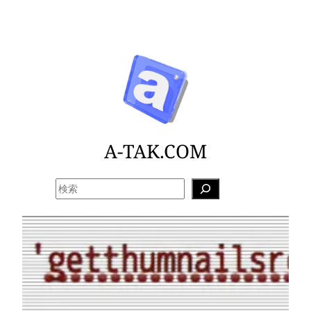
内
容
を
ス
キ
ッ
プ
A-TAK.COM
検
索