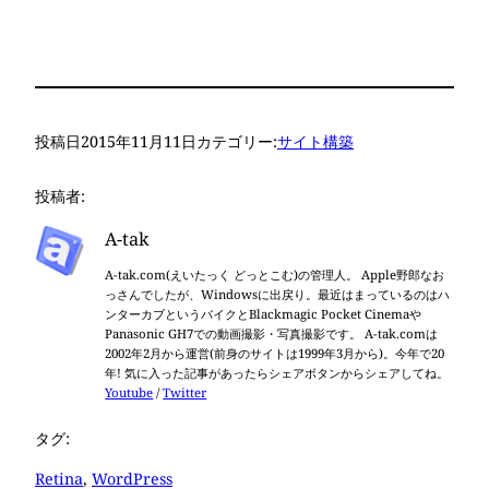
投稿日
2015年11月11日
カテゴリー:
サイト構築
投稿者:
A-tak
A-tak.com(えいたっく どっとこむ)の管理人。 Apple野郎なお
っさんでしたが、Windowsに出戻り。最近はまっているのはハ
ンターカブというバイクとBlackmagic Pocket Cinemaや
Panasonic GH7での動画撮影・写真撮影です。 A-tak.comは
2002年2月から運営(前身のサイトは1999年3月から)。今年で20
年! 気に入った記事があったらシェアボタンからシェアしてね。
Youtube
/
Twitter
タグ:
Retina
, 
WordPress