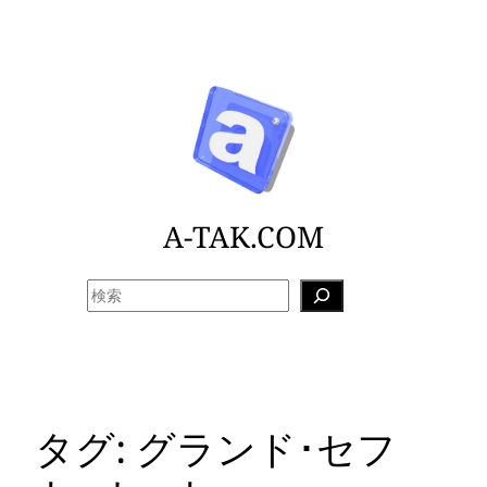
内
容
を
ス
キ
ッ
プ
A-TAK.COM
検
索
タグ:
グランド･セフ