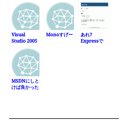
レートとコー
買うしかな
ドスニペット
い?!
Visual
Monoすげー
あれ?
Studio 2005
Expressで
リファクタリ
Click-Once使
ング機能はい
えるんだ
い!
が・・・
MSDNにしと
けば良かった
かな