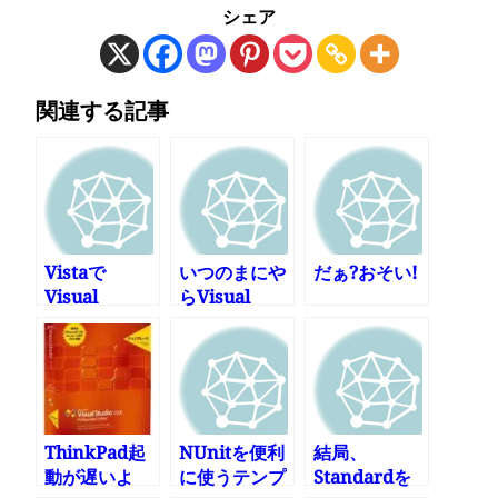
シェア
関連する記事
Vistaで
いつのまにや
だぁ?おそい!
Visual
らVisual
Studioを動か
Studio 2005
すときの注意
Express
点
Editionが一
般公開されて
いる
ThinkPad起
NUnitを便利
結局、
動が遅いよ
に使うテンプ
Standardを