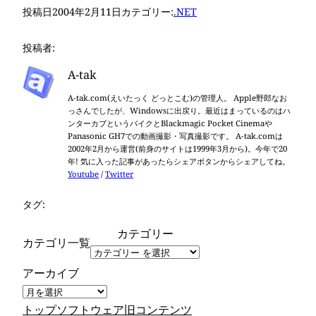
投稿日
2004年2月11日
カテゴリー:
.NET
投稿者:
A-tak
A-tak.com(えいたっく どっとこむ)の管理人。 Apple野郎なお
っさんでしたが、Windowsに出戻り。最近はまっているのはハ
ンターカブというバイクとBlackmagic Pocket Cinemaや
Panasonic GH7での動画撮影・写真撮影です。 A-tak.comは
2002年2月から運営(前身のサイトは1999年3月から)。今年で20
年! 気に入った記事があったらシェアボタンからシェアしてね。
Youtube
/
Twitter
タグ:
カテゴリー
カテゴリ一覧
アーカイブ
トップ
ソフトウェア
旧コンテンツ