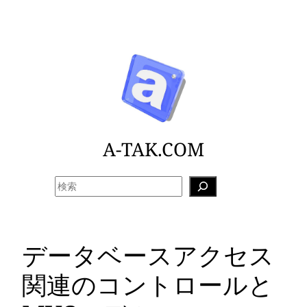
内
容
を
ス
キ
ッ
プ
A-TAK.COM
検
索
データベースアクセス
関連のコントロールと