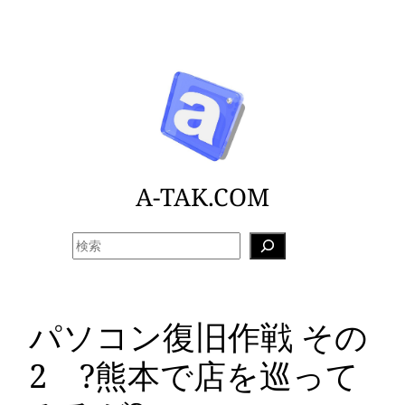
内
容
を
ス
キ
ッ
プ
A-TAK.COM
検
索
パソコン復旧作戦 その
2 ?熊本で店を巡って