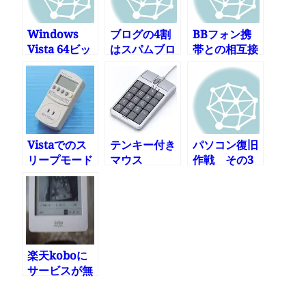
Windows
ブログの4割
BBフォン携
Vista 64ビッ
はスパムブロ
帯との相互接
ト版をねらう
グ
続を開始
ならどれを買
えばいい?
Vistaでのス
テンキー付き
パソコン復旧
リープモード
マウス
作戦 その3
の消費電力
?大失敗?
は?
楽天koboに
サービスが無
くなった時の
対応を聞いて