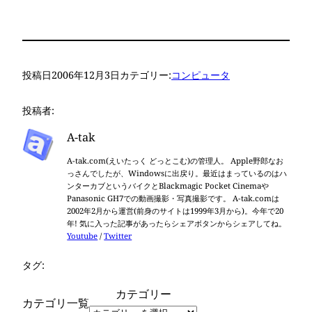
みた
投稿日
2006年12月3日
カテゴリー:
コンピュータ
投稿者:
A-tak
A-tak.com(えいたっく どっとこむ)の管理人。 Apple野郎なお
っさんでしたが、Windowsに出戻り。最近はまっているのはハ
ンターカブというバイクとBlackmagic Pocket Cinemaや
Panasonic GH7での動画撮影・写真撮影です。 A-tak.comは
2002年2月から運営(前身のサイトは1999年3月から)。今年で20
年! 気に入った記事があったらシェアボタンからシェアしてね。
Youtube
/
Twitter
タグ:
カテゴリー
カテゴリ一覧