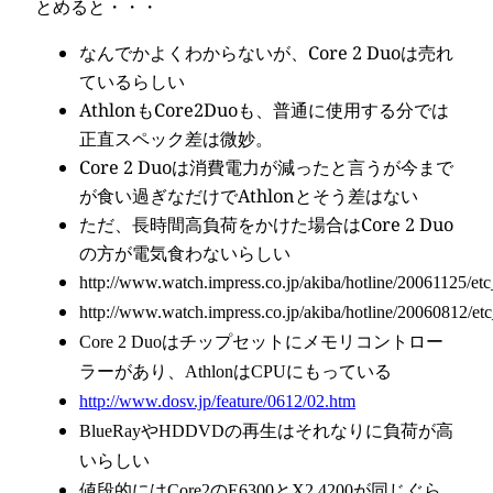
とめると・・・
なんでかよくわからないが、Core 2 Duoは売れ
ているらしい
AthlonもCore2Duoも、普通に使用する分では
正直スペック差は微妙。
Core 2 Duoは消費電力が減ったと言うが今まで
が食い過ぎなだけでAthlonとそう差はない
ただ、長時間高負荷をかけた場合はCore 2 Duo
の方が電気食わないらしい
http://www.watch.impress.co.jp/akiba/hotline/20061125/et
http://www.watch.impress.co.jp/akiba/hotline/20060812/et
Core 2 Duoはチップセットにメモリコントロー
ラーがあり、AthlonはCPUにもっている
http://www.dosv.jp/feature/0612/02.htm
BlueRayやHDDVDの再生はそれなりに負荷が高
いらしい
値段的にはCore2のE6300とX2 4200が同じぐら