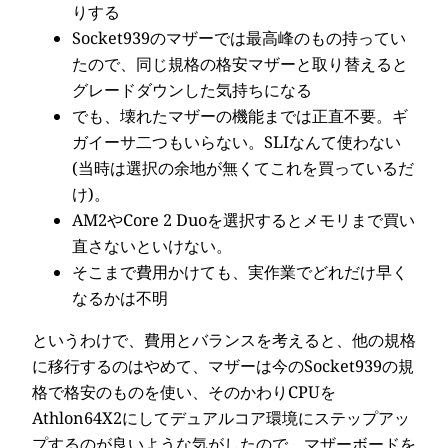
りする
Socket939のマザーでは最高峰のもの持ってい
たので、同じ規格の格安マザーと取り替えると
グレードダウンした気持ちになる
でも、壊れたマザーの機能までは正直不要。ギ
ガイーサ二つもいらない。SLIなんて使わない
(当時は選択の余地が無くてこれを買っているだ
け)。
AM2やCore 2 Duoを選択するとメモリまで買い
直さないといけない。
そこまで費用かけても、実作業でどれだけ早く
なるかは不明
というわけで、費用とバランスを考えると、他の規格
に移行するのはやめて、マザーは今のSocket939の規
格で格安のものを使い、そのかわりCPUを
Athlon64X2にしてデュアルコア環境にステップアッ
プするのが良いような気がしたので、マザーボードを