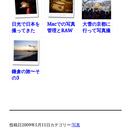
日光で日本を
Macでの写真
大雪の京都に
撮ってきた
管理とRAW
行って写真撮
現像は
ってきた その
Aperture3に
1
しようかな
鎌倉の旅〜そ
の3
投稿日
2009年5月11日
カテゴリー:
写真