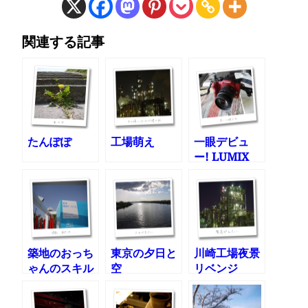
関連する記事
たんぽぽ
工場萌え
一眼デビュ
ー! LUMIX
DMC-G1W買
っちゃいまし
た
築地のおっち
東京の夕日と
川崎工場夜景
ゃんのスキル
空
リベンジ
が俺にも欲し
い