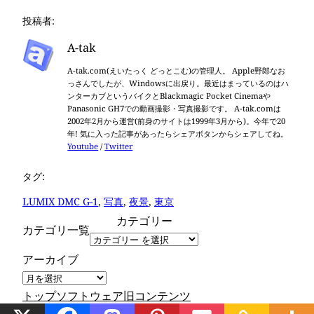
投稿者:
A-tak
A-tak.com(えいたっく どっとこむ)の管理人。 Apple野郎なお
っさんでしたが、Windowsに出戻り。最近はまっているのはハ
ンターカブというバイクとBlackmagic Pocket Cinemaや
Panasonic GH7での動画撮影・写真撮影です。 A-tak.comは
2002年2月から運営(前身のサイトは1999年3月から)。今年で20
年! 気に入った記事があったらシェアボタンからシェアしてね。
Youtube
/
Twitter
タグ:
LUMIX DMC G-1
, 
写真
, 
夜景
, 
東京
カテゴリー
カテゴリ一覧
アーカイブ
トップ
ソフトウェア
旧コンテンツ