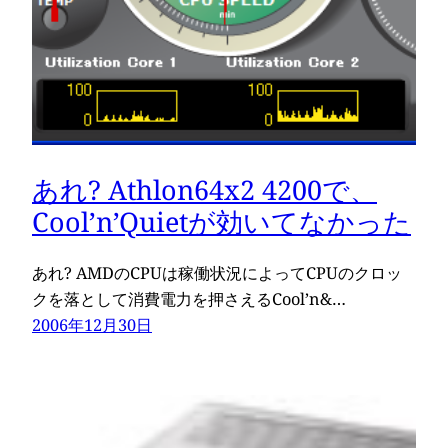
あれ? Athlon64x2 4200で、
Cool’n’Quietが効いてなかった
あれ? AMDのCPUは稼働状況によってCPUのクロッ
クを落として消費電力を押さえるCool’n&…
2006年12月30日