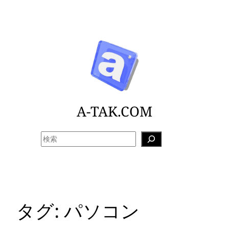
内
容
を
ス
キ
ッ
プ
A-TAK.COM
検
索
タグ:
パソコン