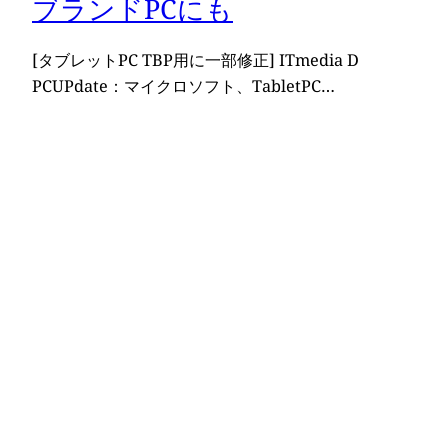
ブランドPCにも
[タブレットPC TBP用に一部修正] ITmedia D
PCUPdate：マイクロソフト、TabletPC…
2005年10月22日
RAIDカードにやられる
岡村靖幸のミラクルジャンプをカラオケで熱唱し、ち
ょっと引かれてしまったA-takです。 くじけずに、が
んばって…
2005年1月7日
Older Posts
→