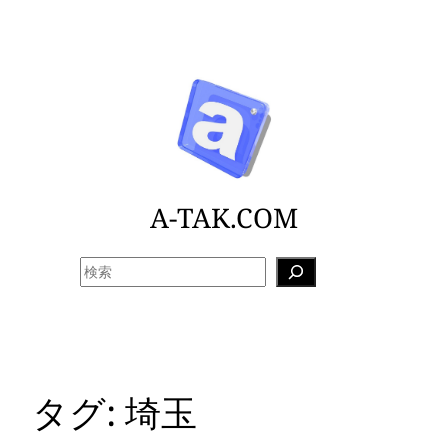
内
容
を
ス
キ
ッ
プ
A-TAK.COM
検
索
タグ:
埼玉