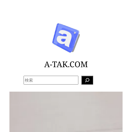
内
容
を
ス
キ
ッ
プ
A-TAK.COM
検
索