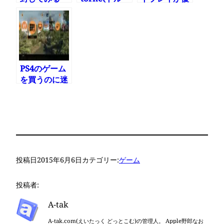
ネ)が来るら
秀でVita版は
しい
いらない
PS4のゲーム
を買うのに迷
ったら買う前
にLive from
PlayStation
で見てみる
投稿日
2015年6月6日
カテゴリー:
ゲーム
投稿者:
A-tak
A-tak.com(えいたっく どっとこむ)の管理人。 Apple野郎なお