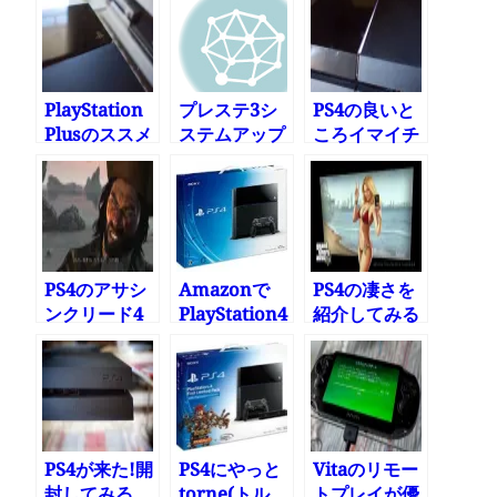
PlayStation
プレステ3シ
PS4の良いと
Plusのススメ
ステムアップ
ころイマイチ
デート1.90
な所
PS4のアサシ
Amazonで
PS4の凄さを
ンクリード4
PlayStation4
紹介してみる
の画面が綺麗
が12月14日
– Grand
ですげー
15%お安く
Theft Auto 5
PS4が来た!開
PS4にやっと
Vitaのリモー
封してみる
torne(トル
トプレイが優