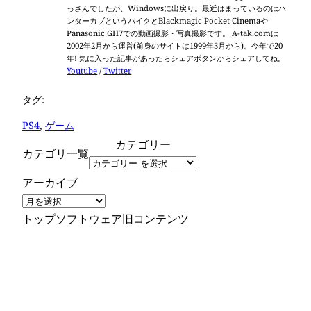
っさんでしたが、Windowsに出戻り。最近はまっているのはハ
ンターカブというバイクとBlackmagic Pocket Cinemaや
Panasonic GH7での動画撮影・写真撮影です。 A-tak.comは
2002年2月から運営(前身のサイトは1999年3月から)。今年で20
年! 気に入った記事があったらシェアボタンからシェアしてね。
Youtube
/
Twitter
タグ:
PS4
, 
ゲーム
カテゴリー
カテゴリ一覧
アーカイブ
トップ
ソフトウェア
旧コンテンツ