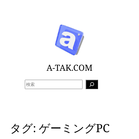
内
容
を
ス
キ
ッ
プ
A-TAK.COM
検
索
タグ:
ゲーミングPC