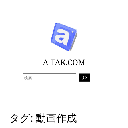
内
容
を
ス
キ
ッ
プ
A-TAK.COM
検
索
タグ:
動画作成