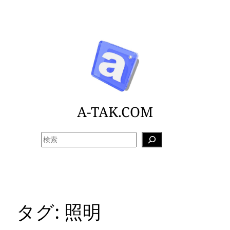
内
容
を
ス
キ
ッ
プ
A-TAK.COM
検
索
タグ:
照明