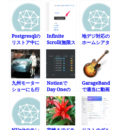
Postgresqlの
Infinite
地デジ対応の
リストア中に
Scroll(無限ス
ホームシアタ
エラー
クロール)を
ーが欲しいな
有効にしてみ
ぁ
た
九州モーター
Notionで
GarageBand
ショーにも行
Day Oneの
で適当に動画
ってきた
「1年前の今
のBGMを作
日」表示を実
る その2
現してみる
NUnitのテン
宮崎までドラ
リストのグル