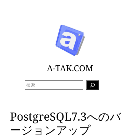
内
容
を
ス
キ
ッ
プ
A-TAK.COM
検
索
PostgreSQL7.3へのバ
ージョンアップ