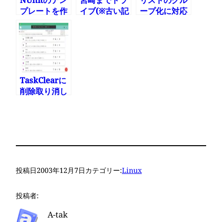
プレートを作
イブ(※古い記
ープ化に対応
成する方法
事だけどTBP
した
用に少し編集
Microsoft
して再送)
To-Doを使っ
て見た
TaskClearに
削除取り消し
機能追加しま
した
投稿日
2003年12月7日
カテゴリー:
Linux
投稿者:
A-tak