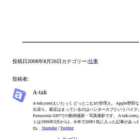
た
る低反発枕
安
をやめた理
手
由
のだ
投稿日
2008年8月26日
カテゴリー:
仕事
投稿者:
A-tak
A-tak.com(えいたっく どっとこむ)の管理人。 Apple野
出戻り。最近はまっているのはハンターカブというバイクとBlackma
Panasonic GH7での動画撮影・写真撮影です。 A-tak.c
トは1999年3月から)。今年で20年! 気に入った記事が
ね。
Youtube
/
Twitter