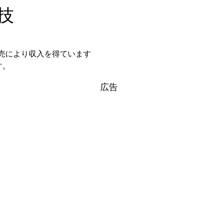
技
格販売により収入を得ています
す。
広告