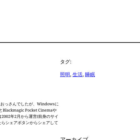
息の地を
田ヒカル
に入れた
ッ!
タグ:
照明
, 
生活
, 
睡眠
郎なおっさんでしたが、Windowsに
gic Pocket Cinemaや
omは2002年2月から運営(前身のサイ
あったらシェアボタンからシェアして
アーカイブ