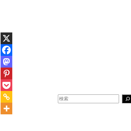
内
容
を
ス
キ
ッ
プ
検
索