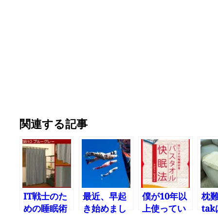
関連する記事
IT戦士のた
最近、早起
僕が10年以
枕難
めの睡眠術
き始めまし
上使ってい
ta