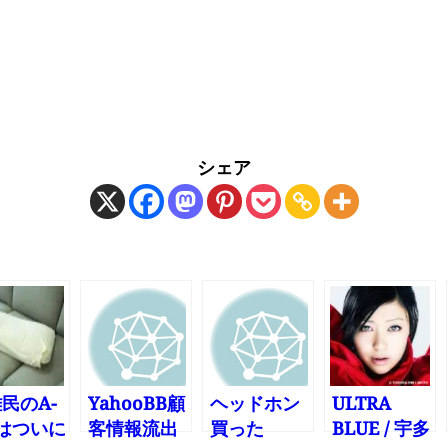
シェア
民のA-
YahooBB顧
ヘッドホン
ULTRA
kはついに
客情報流出
買った
BLUE / 宇多