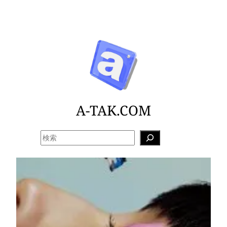
内
容
を
ス
キ
ッ
プ
A-TAK.COM
検
索