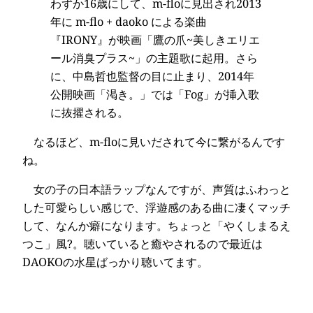
わずか16歳にして、m-floに見出され2013
年に m-flo + daoko による楽曲
『IRONY』が映画「鷹の爪~美しきエリエ
ール消臭プラス~」の主題歌に起用。さら
に、中島哲也監督の目に止まり、2014年
公開映画「渇き。」では「Fog」が挿入歌
に抜擢される。
なるほど、m-floに見いだされて今に繋がるんです
ね。
女の子の日本語ラップなんですが、声質はふわっと
した可愛らしい感じで、浮遊感のある曲に凄くマッチ
して、なんか癖になります。ちょっと「やくしまるえ
つこ」風?。聴いていると癒やされるので最近は
DAOKOの水星ばっかり聴いてます。