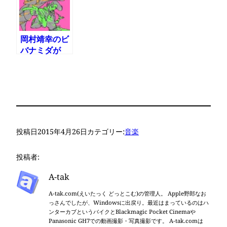
岡村靖幸のビ
バナミダが
iTunes Store
で配信開始
投稿日
2015年4月26日
カテゴリー:
音楽
投稿者:
A-tak
A-tak.com(えいたっく どっとこむ)の管理人。 Apple野郎なお
っさんでしたが、Windowsに出戻り。最近はまっているのはハ
ンターカブというバイクとBlackmagic Pocket Cinemaや
Panasonic GH7での動画撮影・写真撮影です。 A-tak.comは