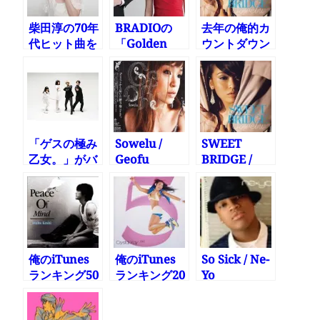
柴田淳の70年
BRADIOの
去年の俺的カ
代ヒット曲を
「Golden
ウントダウン
カバーしたア
Liar」がファ
TV
ルバムが
ンキーで楽し
iTunesで1位
くなってくる
「ゲスの極み
Sowelu /
SWEET
乙女。」がバ
Geofu
BRIDGE /
ンド名の割に
Sowelu
結構かっこい
い
俺のiTunes
俺のiTunes
So Sick / Ne-
ランキング50
ランキング20
Yo
位〜21位
位〜11位