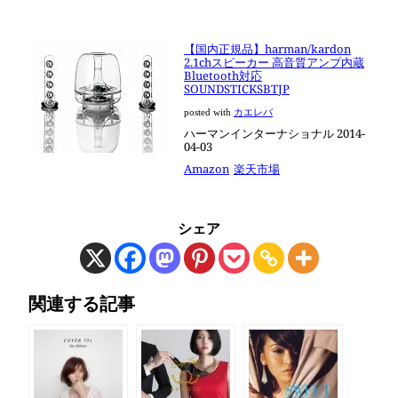
【国内正規品】harman/kardon
2.1chスピーカー 高音質アンプ内蔵
Bluetooth対応
SOUNDSTICKSBTJP
posted with
カエレバ
ハーマンインターナショナル 2014-
04-03
Amazon
楽天市場
シェア
関連する記事