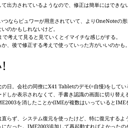
して出力されているようなので、修正は簡単にはできな
そう。こいつならビュワーが用意されていて、よりOneNot
ないのかもしれないけど。
用まで考えて見ると見ていくとイマイチな感じがする。
るか、後で修正する考えで使っていった方がいいのかも
!
日。会社の同僚にX41 Tabletのデモ(=自慢)をし
ードしか表示されなくて、手書き認識の画面に切り替え
ME2003を消したことか(IMEが複数はいっているとI
は直らず、システム復元を使ったけど、特に復元するよ
になった。IME2003追加して再起動すればよかったの