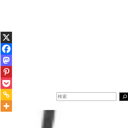
内
容
を
ス
キ
ッ
プ
検
索