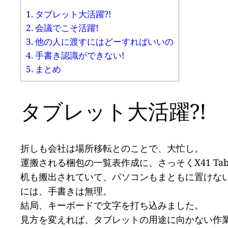
1.
タブレット大活躍?!
2.
会議でこそ活躍!
3.
他の人に渡すにはどーすればいいの
4.
手書き認識ができない!
5.
まとめ
タブレット大活躍?!
折しも会社は場所移転とのことで、大忙し。
運搬される梱包の一覧表作成に、さっそくX41 Tab
机も搬出されていて、パソコンもまともに置けない
には、手書きは無理。
結局、キーボードで文字を打ち込みました。
見方を変えれば、タブレットの用途に向かない作