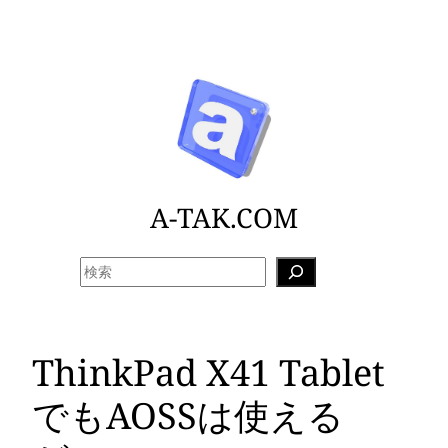
内
容
を
ス
キ
ッ
プ
A-TAK.COM
検
索
ThinkPad X41 Tablet
でもAOSSは使える