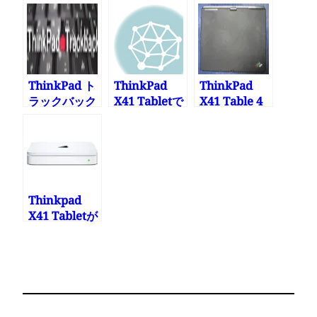
ThinkPad
無線LAN
512MB搭載
X41 Tablet?
している理由
ThinkPad ト
ThinkPad
ThinkPad
ラックバック
X41 Tabletで
X41 Table 4
ピープル作り
画面の向きが
セルバッテリ
ました
変わらなくな
ーを買った
った!
Thinkpad
X41 Tabletが
お役ご免
(FreeNAS化
してTime
Machine)