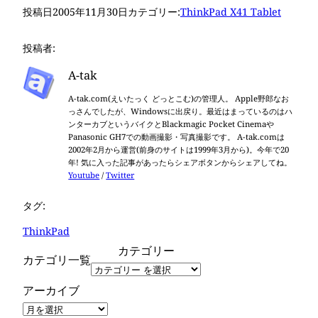
投稿日
2005年11月30日
カテゴリー:
ThinkPad X41 Tablet
投稿者:
A-tak
A-tak.com(えいたっく どっとこむ)の管理人。 Apple野郎なお
っさんでしたが、Windowsに出戻り。最近はまっているのはハ
ンターカブというバイクとBlackmagic Pocket Cinemaや
Panasonic GH7での動画撮影・写真撮影です。 A-tak.comは
2002年2月から運営(前身のサイトは1999年3月から)。今年で20
年! 気に入った記事があったらシェアボタンからシェアしてね。
Youtube
/
Twitter
タグ:
ThinkPad
カテゴリー
カテゴリ一覧
アーカイブ