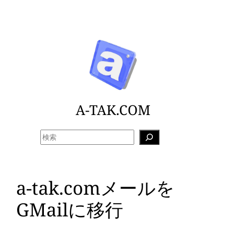
内
容
を
ス
キ
ッ
プ
A-TAK.COM
検
索
a-tak.comメールを
GMailに移行