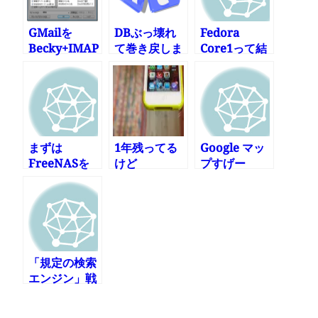
GMailを
DBぶっ壊れ
Fedora
Becky+IMAP
て巻き戻しま
Core1って結
で使う(ゴミ
した
局どういうこ
箱もちゃんと
と?
設定。でも非
推奨らしい)
まずは
1年残ってる
Google マッ
FreeNASを
けど
プすげー
試してみよう
iPhone4S売
ってauに乗り
換えられるか
と思ったけど
無理でした
「規定の検索
エンジン」戦
争を見てしま
ったような