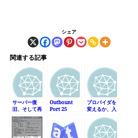
シェア
関連する記事
サーバー復
Outbount
プロバイダを
旧、そして再
Port 25
変えるか、入
構築・・・ そ
Blocking対
り直すか?
の3
策できませ
Outbound
ん!(いや、で
Port 25
きました)
Blocking