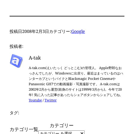
投稿日
2008年2月3日
カテゴリー:
Google
投稿者:
A-tak
A-tak.com(えいたっく どっとこむ)の管理人。 Apple野郎なお
っさんでしたが、Windowsに出戻り。最近はまっているのはハ
ンターカブというバイクとBlackmagic Pocket Cinemaや
Panasonic GH7での動画撮影・写真撮影です。 A-tak.comは
2002年2月から運営(前身のサイトは1999年3月から)。今年で20
年! 気に入った記事があったらシェアボタンからシェアしてね。
Youtube
/
Twitter
タグ:
カテゴリー
カテゴリ一覧