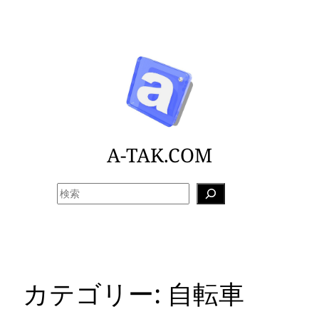
内
容
を
ス
キ
ッ
プ
A-TAK.COM
検
索
カテゴリー:
自転車